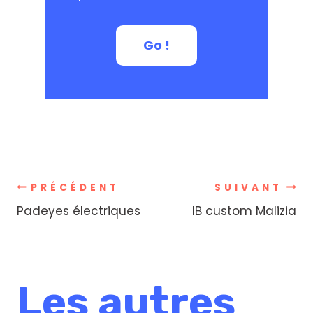
Go !
Navigation
PRÉCÉDENT
SUIVANT
Padeyes électriques
IB custom Malizia
de
l’article
Les autres