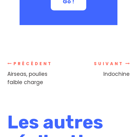
Go !
Navigation
PRÉCÉDENT
SUIVANT
Airseas, poulies
Indochine
de
faible charge
l’article
Les autres